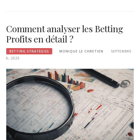
Comment analyser les Betting
Profits en détail ?
BETTING STRATEGIES
MONIQUE LE CHRETIEN
SEPTEMBRE
6, 2025