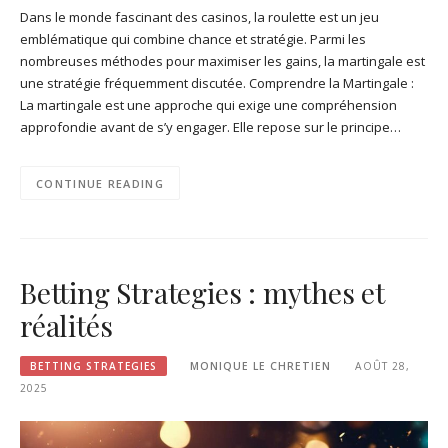
Dans le monde fascinant des casinos, la roulette est un jeu
emblématique qui combine chance et stratégie. Parmi les
nombreuses méthodes pour maximiser les gains, la martingale est
une stratégie fréquemment discutée. Comprendre la Martingale :
La martingale est une approche qui exige une compréhension
approfondie avant de s’y engager. Elle repose sur le principe…
CONTINUE READING
Betting Strategies : mythes et
réalités
BETTING STRATEGIES
MONIQUE LE CHRETIEN
AOÛT 28,
2025