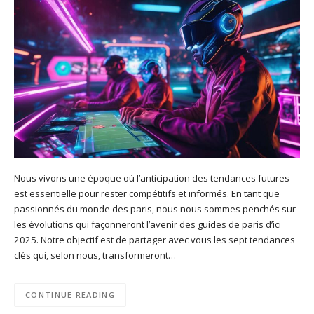
Nous vivons une époque où l’anticipation des tendances futures
est essentielle pour rester compétitifs et informés. En tant que
passionnés du monde des paris, nous nous sommes penchés sur
les évolutions qui façonneront l’avenir des guides de paris d’ici
2025. Notre objectif est de partager avec vous les sept tendances
clés qui, selon nous, transformeront…
CONTINUE READING