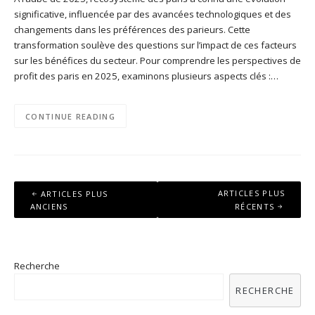
significative, influencée par des avancées technologiques et des
changements dans les préférences des parieurs. Cette
transformation soulève des questions sur l’impact de ces facteurs
sur les bénéfices du secteur. Pour comprendre les perspectives de
profit des paris en 2025, examinons plusieurs aspects clés :…
CONTINUE READING
Navigation
ARTICLES PLUS
ARTICLES PLUS
des
ANCIENS
RÉCENTS
articles
Recherche
RECHERCHE