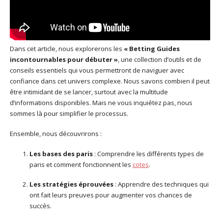
Dans cet article, nous explorerons les
« Betting Guides
incontournables pour débuter »
, une collection d’outils et de
conseils essentiels qui vous permettront de naviguer avec
confiance dans cet univers complexe. Nous savons combien il peut
être intimidant de se lancer, surtout avec la multitude
d’informations disponibles. Mais ne vous inquiétez pas, nous
sommes là pour simplifier le processus.
Ensemble, nous découvrirons :
Les bases des paris
: Comprendre les différents types de
paris et comment fonctionnent les
cotes
.
Les stratégies éprouvées
: Apprendre des techniques qui
ont fait leurs preuves pour augmenter vos chances de
succès.