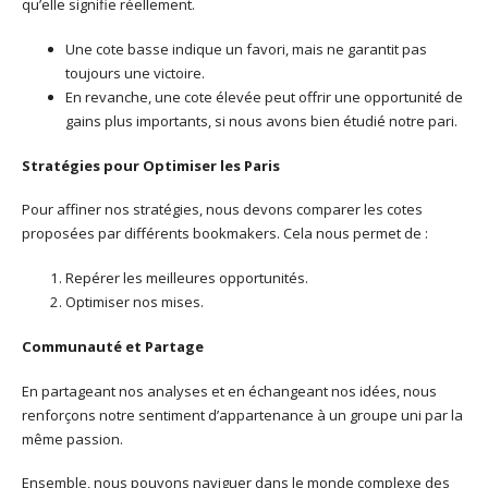
qu’elle signifie réellement.
Une cote basse indique un favori, mais ne garantit pas
toujours une victoire.
En revanche, une cote élevée peut offrir une opportunité de
gains plus importants, si nous avons bien étudié notre pari.
Stratégies pour Optimiser les Paris
Pour affiner nos stratégies, nous devons comparer les cotes
proposées par différents bookmakers. Cela nous permet de :
Repérer les meilleures opportunités.
Optimiser nos mises.
Communauté et Partage
En partageant nos analyses et en échangeant nos idées, nous
renforçons notre sentiment d’appartenance à un groupe uni par la
même passion.
Ensemble, nous pouvons naviguer dans le monde complexe des