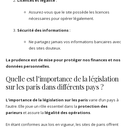
Licences et légalité :
Assurez-vous que le site possède les licences
nécessaires pour opérer légalement.
Sécurité des informations :
Ne partagez jamais vos informations bancaires avec
des sites douteux.
La prudence est de mise pour protéger nos finances et nos
données personnelles.
Quelle est l’importance de la législation
sur les paris dans différents pays ?
L’importance de la législation sur les paris
varie d’un pays à
l’autre. Elle joue un rôle essentiel dans la
protection des
parieurs
et assure la
légalité des opérations
.
En étant conformes aux lois en vigueur, les sites de paris offrent