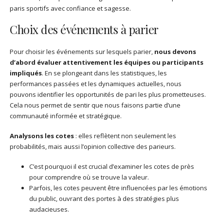
paris sportifs avec confiance et sagesse.
Choix des événements à parier
Pour choisir les événements sur lesquels parier,
nous devons
d’abord évaluer attentivement les équipes ou participants
impliqués
. En se plongeant dans les statistiques, les
performances passées et les dynamiques actuelles, nous
pouvons identifier les opportunités de pari les plus prometteuses.
Cela nous permet de sentir que nous faisons partie d’une
communauté informée et stratégique.
Analysons les cotes
: elles reflètent non seulement les
probabilités, mais aussi l’opinion collective des parieurs.
C’est pourquoi il est crucial d’examiner les cotes de près
pour comprendre où se trouve la valeur.
Parfois, les cotes peuvent être influencées par les émotions
du public, ouvrant des portes à des stratégies plus
audacieuses.