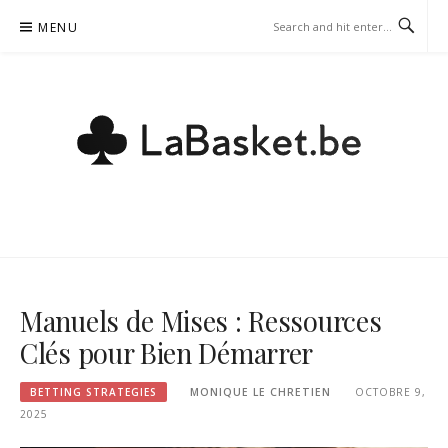
Skip
MENU
to
content
LABASKET.BE – BETTING
STRATEGIES
Manuels de Mises : Ressources
Clés pour Bien Démarrer
BETTING STRATEGIES
MONIQUE LE CHRETIEN
OCTOBRE 9,
2025