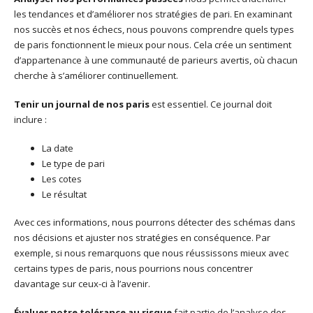
les tendances et d’améliorer nos stratégies de pari. En examinant
nos succès et nos échecs, nous pouvons comprendre quels types
de paris fonctionnent le mieux pour nous. Cela crée un sentiment
d’appartenance à une communauté de parieurs avertis, où chacun
cherche à s’améliorer continuellement.
Tenir un journal de nos paris
est essentiel. Ce journal doit
inclure :
La date
Le type de pari
Les cotes
Le résultat
Avec ces informations, nous pourrons détecter des schémas dans
nos décisions et ajuster nos stratégies en conséquence. Par
exemple, si nous remarquons que nous réussissons mieux avec
certains types de paris, nous pourrions nous concentrer
davantage sur ceux-ci à l’avenir.
Évaluer notre tolérance au risque
fait partie de l’analyse des