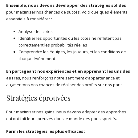
Ensemble, nous devons développer des stratégies solides
pour maximiser nos chances de succès. Voici quelques éléments
essentiels à considérer :
Analyser les cotes
Identifier les opportunités où les cotes ne reflètent pas
correctement les probabilités réelles
Comprendre les équipes, les joueurs, et les conditions de
chaque événement
En partageant nos expériences et en apprenant les uns des
autres
, nous renforçons notre sentiment d’appartenance et
augmentons nos chances de réaliser des profits sur nos paris.
Stratégies éprouvées
Pour maximiser nos gains, nous devons adopter des approches
qui ont fait leurs preuves dans le monde des paris sportifs.
Parmi les stratégies les plus efficaces :