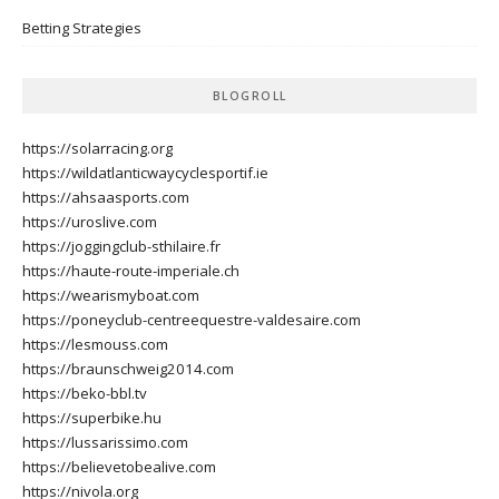
Betting Strategies
BLOGROLL
https://solarracing.org
https://wildatlanticwaycyclesportif.ie
https://ahsaasports.com
https://uroslive.com
https://joggingclub-sthilaire.fr
https://haute-route-imperiale.ch
https://wearismyboat.com
https://poneyclub-centreequestre-valdesaire.com
https://lesmouss.com
https://braunschweig2014.com
https://beko-bbl.tv
https://superbike.hu
https://lussarissimo.com
https://believetobealive.com
https://nivola.org