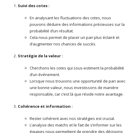
Suivi des cotes :
En analysant les fluctuations des cotes, nous
pouvons déduire des informations précieuses sur la
probabilité d’un résultat.
Cela nous permet de placer un pari plus éclairé et
d’augmenter nos chances de succès.
Stratégie de la valeur :
Cherchons les cotes qui sous-estiment la probabilité
d’un événement.
Lorsque nous trouvons une opportunité de pari avec
une bonne valeur, nous investissons de manière
responsable, car c’est là que réside notre avantage.
Cohérence et information :
Rester cohérent avec nos stratégies est crucial.
L’analyse des matchs et le fait de s’informer sur les
équipes nous permettent de prendre des décisions