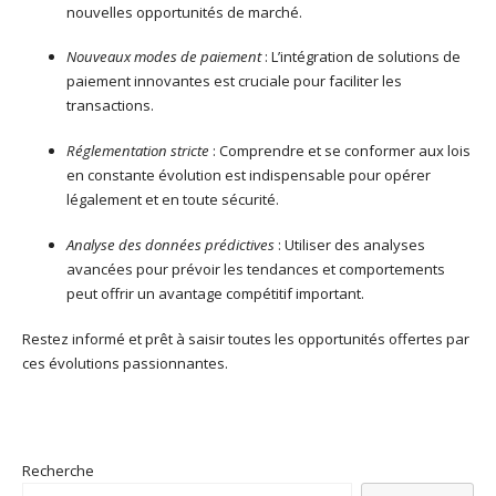
nouvelles opportunités de marché.
Nouveaux modes de paiement
: L’intégration de solutions de
paiement innovantes est cruciale pour faciliter les
transactions.
Réglementation stricte
: Comprendre et se conformer aux lois
en constante évolution est indispensable pour opérer
légalement et en toute sécurité.
Analyse des données prédictives
: Utiliser des analyses
avancées pour prévoir les tendances et comportements
peut offrir un avantage compétitif important.
Restez informé et prêt à saisir toutes les opportunités offertes par
ces évolutions passionnantes.
Recherche