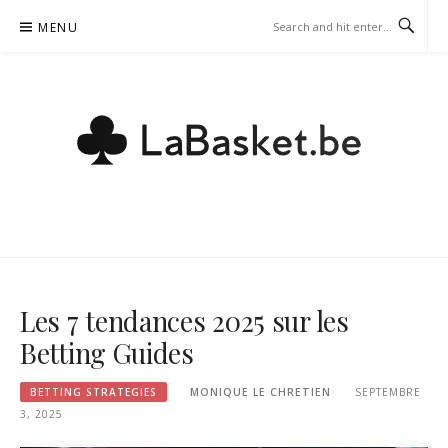
Skip
MENU
to
content
LABASKET.BE – BETTING
STRATEGIES
Les 7 tendances 2025 sur les
Betting Guides
BETTING STRATEGIES
MONIQUE LE CHRETIEN
SEPTEMBRE
3, 2025