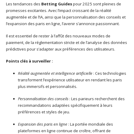
Les tendances des
Betting Guides
pour 2025 sont pleines de
promesses excitantes. Avec l’impact croissant de la réalité
augmentée et de l’IA, ainsi que la personnalisation des conseils et
l’expansion des paris en ligne, l’avenir s’annonce passionnant.
Il est essentiel de rester à l’affût des nouveaux modes de
paiement, de la réglementation stricte et de l’analyse des données
prédictives pour s’adapter aux préférences des utilisateurs.
Points clés à surveiller :
Réalité augmentée et intelligence artificielle
: Ces technologies
transforment l’expérience utilisateur en rendant les paris
plus immersifs et personnalisés.
Personnalisation des conseils
: Les parieurs recherchent des
recommandations adaptées spécifiquement à leurs
préférences et styles de jeu.
Expansion des paris en ligne
: La portée mondiale des
plateformes en ligne continue de croître, offrant de