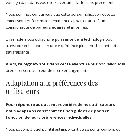
vous guidant dans vos choix avec une clarté sans précédent.
Nous sommes convaincus que cette personnalisation et cette
immersion renforcent le sentiment d’appartenance à une
communauté de parieurs éclairés et informés.
Ensemble, nous utilisons la puissance de la technologie pour
transformer les paris en une expérience plus enrichissante et
satisfaisante.
Alors, rejoignez-nous dans cette aventure
où l’innovation et la
précision sont au cœur de notre engagement.
Adaptation aux préférences des
utilisateurs
Pour répondre aux attentes variées de nos utilisateurs,
nous adaptons constamment nos guides de paris en
fonction de leurs préférences individuelles.
Nous savons à quel point il est important de se sentir compris et