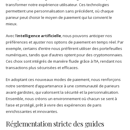
transformer notre expérience utilisateur. Ces technologies
permettent une personnalisation sans précédent, où chaque
parieur peut choisir le moyen de paiement qui lui convient le
mieux.
Avec l’
intelligence artificielle
, nous pouvons anticiper nos
préférences et ajuster nos options de paiement en temps réel. Par
exemple, certains d’entre nous préfèrent utiliser des portefeuilles
numériques, tandis que d’autres optent pour des cryptomonnaies.
Ces choix sont intégrés de manière fluide grâce à l’IA, rendant nos
transactions plus sécurisées et efficaces.
En adoptant ces nouveaux modes de paiement, nous renforçons
notre sentiment d’appartenance à une communauté de parieurs
avant-gardistes, qui valorisent la sécurité et la personnalisation.
Ensemble, nous créons un environnement où chacun se sent à
l’aise et protégé, prêt à vivre des expériences de paris
enrichissantes et innovantes.
Réglementation stricte des guides