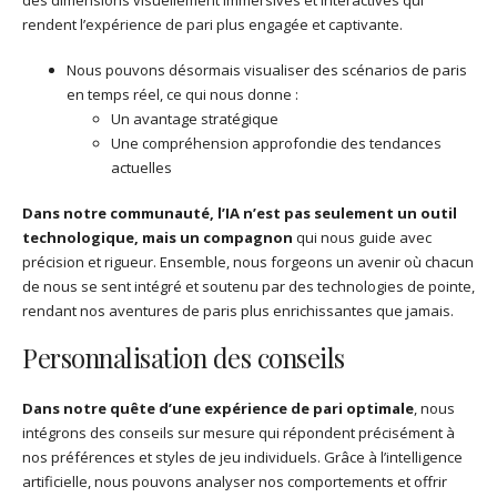
des dimensions visuellement immersives et interactives qui
rendent l’expérience de pari plus engagée et captivante.
Nous pouvons désormais visualiser des scénarios de paris
en temps réel, ce qui nous donne :
Un avantage stratégique
Une compréhension approfondie des tendances
actuelles
Dans notre communauté, l’IA n’est pas seulement un outil
technologique, mais un compagnon
qui nous guide avec
précision et rigueur. Ensemble, nous forgeons un avenir où chacun
de nous se sent intégré et soutenu par des technologies de pointe,
rendant nos aventures de paris plus enrichissantes que jamais.
Personnalisation des conseils
Dans notre quête d’une expérience de pari optimale
, nous
intégrons des conseils sur mesure qui répondent précisément à
nos préférences et styles de jeu individuels. Grâce à l’intelligence
artificielle, nous pouvons analyser nos comportements et offrir