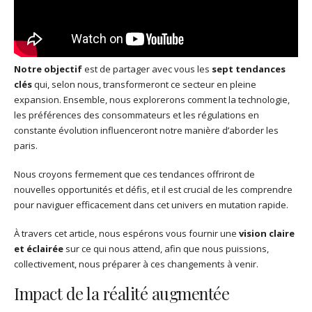
Notre objectif
est de partager avec vous les
sept tendances
clés
qui, selon nous, transformeront ce secteur en pleine
expansion. Ensemble, nous explorerons comment la technologie,
les préférences des consommateurs et les régulations en
constante évolution influenceront notre manière d’aborder les
paris.
Nous croyons fermement que ces tendances offriront de
nouvelles opportunités et défis, et il est crucial de les comprendre
pour naviguer efficacement dans cet univers en mutation rapide.
À travers cet article, nous espérons vous fournir une
vision claire
et éclairée
sur ce qui nous attend, afin que nous puissions,
collectivement, nous préparer à ces changements à venir.
Impact de la réalité augmentée