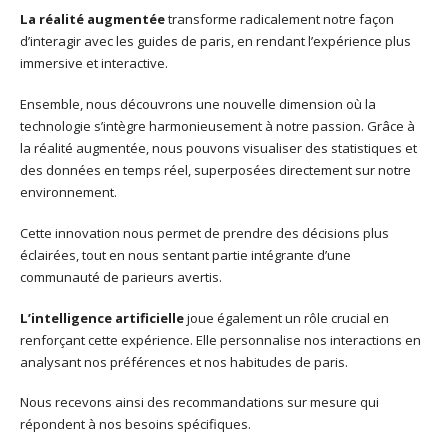
La réalité augmentée
transforme radicalement notre façon
d’interagir avec les guides de paris, en rendant l’expérience plus
immersive et interactive.
Ensemble, nous découvrons une nouvelle dimension où la
technologie s’intègre harmonieusement à notre passion. Grâce à
la réalité augmentée, nous pouvons visualiser des statistiques et
des données en temps réel, superposées directement sur notre
environnement.
Cette innovation nous permet de prendre des décisions plus
éclairées, tout en nous sentant partie intégrante d’une
communauté de parieurs avertis.
L’intelligence artificielle
joue également un rôle crucial en
renforçant cette expérience. Elle personnalise nos interactions en
analysant nos préférences et nos habitudes de paris.
Nous recevons ainsi des recommandations sur mesure qui
répondent à nos besoins spécifiques.