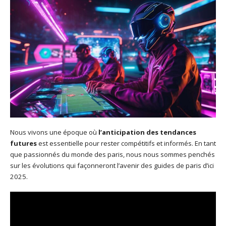
Nous vivons une époque où
l’anticipation des tendances
futures
est essentielle pour rester compétitifs et informés. En tant
que passionnés du monde des paris, nous nous sommes penchés
sur les évolutions qui façonneront l’avenir des guides de paris d’ici
2025.