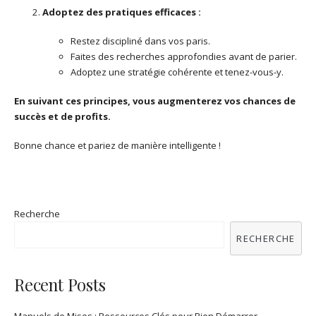
Adoptez des pratiques efficaces :
Restez discipliné dans vos paris.
Faites des recherches approfondies avant de parier.
Adoptez une stratégie cohérente et tenez-vous-y.
En suivant ces principes, vous augmenterez vos chances de
succès et de profits.
Bonne chance et pariez de manière intelligente !
Recherche
RECHERCHE
Recent Posts
Manuels de Mises : Ressources Clés pour Bien Démarrer