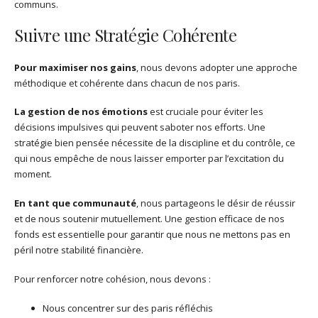
communs.
Suivre une Stratégie Cohérente
Pour maximiser nos gains
, nous devons adopter une approche
méthodique et cohérente dans chacun de nos paris.
La gestion de nos émotions
est cruciale pour éviter les
décisions impulsives qui peuvent saboter nos efforts. Une
stratégie bien pensée nécessite de la discipline et du contrôle, ce
qui nous empêche de nous laisser emporter par l’excitation du
moment.
En tant que communauté
, nous partageons le désir de réussir
et de nous soutenir mutuellement. Une gestion efficace de nos
fonds est essentielle pour garantir que nous ne mettons pas en
péril notre stabilité financière.
Pour renforcer notre cohésion, nous devons :
Nous concentrer sur des paris réfléchis