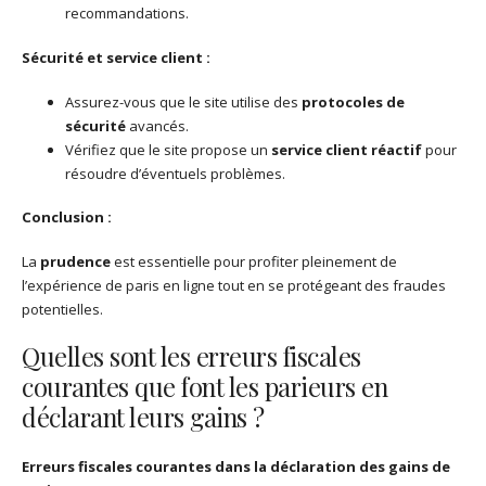
recommandations.
Sécurité et service client :
Assurez-vous que le site utilise des
protocoles de
sécurité
avancés.
Vérifiez que le site propose un
service client réactif
pour
résoudre d’éventuels problèmes.
Conclusion :
La
prudence
est essentielle pour profiter pleinement de
l’expérience de paris en ligne tout en se protégeant des fraudes
potentielles.
Quelles sont les erreurs fiscales
courantes que font les parieurs en
déclarant leurs gains ?
Erreurs fiscales courantes dans la déclaration des gains de