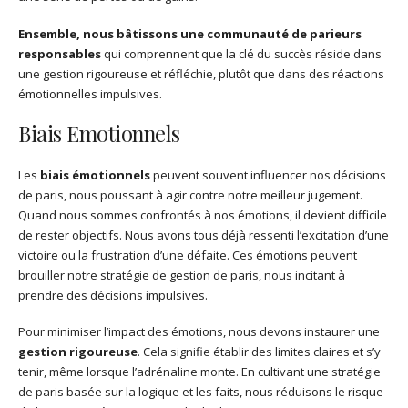
Ensemble, nous bâtissons une communauté de parieurs
responsables
qui comprennent que la clé du succès réside dans
une gestion rigoureuse et réfléchie, plutôt que dans des réactions
émotionnelles impulsives.
Biais Emotionnels
Les
biais émotionnels
peuvent souvent influencer nos décisions
de paris, nous poussant à agir contre notre meilleur jugement.
Quand nous sommes confrontés à nos émotions, il devient difficile
de rester objectifs. Nous avons tous déjà ressenti l’excitation d’une
victoire ou la frustration d’une défaite. Ces émotions peuvent
brouiller notre stratégie de gestion de paris, nous incitant à
prendre des décisions impulsives.
Pour minimiser l’impact des émotions, nous devons instaurer une
gestion rigoureuse
. Cela signifie établir des limites claires et s’y
tenir, même lorsque l’adrénaline monte. En cultivant une stratégie
de paris basée sur la logique et les faits, nous réduisons le risque