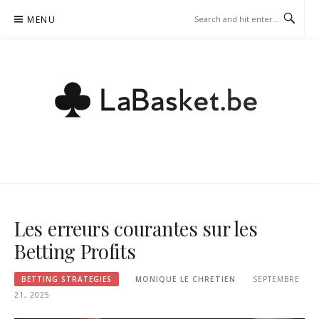
Skip
MENU
to
content
LABASKET.BE – BETTING
STRATEGIES
Les erreurs courantes sur les
Betting Profits
BETTING STRATEGIES
MONIQUE LE CHRETIEN
SEPTEMBRE
21, 2025