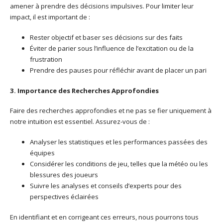
amener à prendre des décisions impulsives. Pour limiter leur
impact, il est important de :
Rester objectif et baser ses décisions sur des faits
Éviter de parier sous l’influence de l’excitation ou de la
frustration
Prendre des pauses pour réfléchir avant de placer un pari
3. Importance des Recherches Approfondies
Faire des recherches approfondies et ne pas se fier uniquement à
notre intuition est essentiel. Assurez-vous de :
Analyser les statistiques et les performances passées des
équipes
Considérer les conditions de jeu, telles que la météo ou les
blessures des joueurs
Suivre les analyses et conseils d’experts pour des
perspectives éclairées
En identifiant et en corrigeant ces erreurs, nous pourrons tous