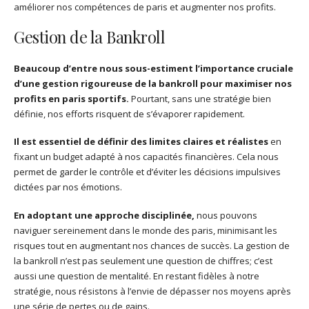
améliorer nos compétences de paris et augmenter nos profits.
Gestion de la Bankroll
Beaucoup d’entre nous sous-estiment l’importance cruciale
d’une gestion rigoureuse de la bankroll pour maximiser nos
profits en paris sportifs.
Pourtant, sans une stratégie bien
définie, nos efforts risquent de s’évaporer rapidement.
Il est essentiel de définir des limites claires et réalistes
en
fixant un budget adapté à nos capacités financières. Cela nous
permet de garder le contrôle et d’éviter les décisions impulsives
dictées par nos émotions.
En adoptant une approche disciplinée,
nous pouvons
naviguer sereinement dans le monde des paris, minimisant les
risques tout en augmentant nos chances de succès. La gestion de
la bankroll n’est pas seulement une question de chiffres; c’est
aussi une question de mentalité. En restant fidèles à notre
stratégie, nous résistons à l’envie de dépasser nos moyens après
une série de pertes ou de gains.