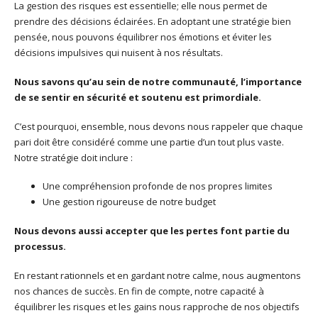
La gestion des risques est essentielle; elle nous permet de
prendre des décisions éclairées. En adoptant une stratégie bien
pensée, nous pouvons équilibrer nos émotions et éviter les
décisions impulsives qui nuisent à nos résultats.
Nous savons qu’au sein de notre communauté, l’importance
de se sentir en sécurité et soutenu est primordiale.
C’est pourquoi, ensemble, nous devons nous rappeler que chaque
pari doit être considéré comme une partie d’un tout plus vaste.
Notre stratégie doit inclure :
Une compréhension profonde de nos propres limites
Une gestion rigoureuse de notre budget
Nous devons aussi accepter que les pertes font partie du
processus.
En restant rationnels et en gardant notre calme, nous augmentons
nos chances de succès. En fin de compte, notre capacité à
équilibrer les risques et les gains nous rapproche de nos objectifs