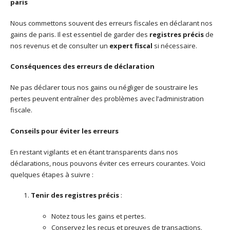
paris
Nous commettons souvent des erreurs fiscales en déclarant nos
gains de paris. Il est essentiel de garder des
registres précis
de
nos revenus et de consulter un
expert fiscal
si nécessaire.
Conséquences des erreurs de déclaration
Ne pas déclarer tous nos gains ou négliger de soustraire les
pertes peuvent entraîner des problèmes avec l’administration
fiscale.
Conseils pour éviter les erreurs
En restant vigilants et en étant transparents dans nos
déclarations, nous pouvons éviter ces erreurs courantes. Voici
quelques étapes à suivre :
Tenir des registres précis
:
Notez tous les gains et pertes.
Conservez les reçus et preuves de transactions.