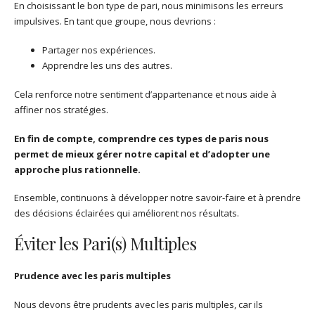
En choisissant le bon type de pari, nous minimisons les erreurs
impulsives. En tant que groupe, nous devrions :
Partager nos expériences.
Apprendre les uns des autres.
Cela renforce notre sentiment d’appartenance et nous aide à
affiner nos stratégies.
En fin de compte, comprendre ces types de paris nous
permet de mieux gérer notre capital et d’adopter une
approche plus rationnelle.
Ensemble, continuons à développer notre savoir-faire et à prendre
des décisions éclairées qui améliorent nos résultats.
Éviter les Pari(s) Multiples
Prudence avec les paris multiples
Nous devons être prudents avec les paris multiples, car ils