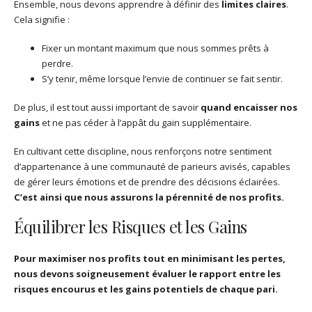
Ensemble, nous devons apprendre à définir des
limites claires
.
Cela signifie :
Fixer un montant maximum que nous sommes prêts à
perdre.
S’y tenir, même lorsque l’envie de continuer se fait sentir.
De plus, il est tout aussi important de savoir
quand encaisser nos
gains
et ne pas céder à l’appât du gain supplémentaire.
En cultivant cette discipline, nous renforçons notre sentiment
d’appartenance à une communauté de parieurs avisés, capables
de gérer leurs émotions et de prendre des décisions éclairées.
C’est ainsi que nous assurons la pérennité de nos profits.
Équilibrer les Risques et les Gains
Pour maximiser nos profits tout en minimisant les pertes,
nous devons soigneusement évaluer le rapport entre les
risques encourus et les gains potentiels de chaque pari.