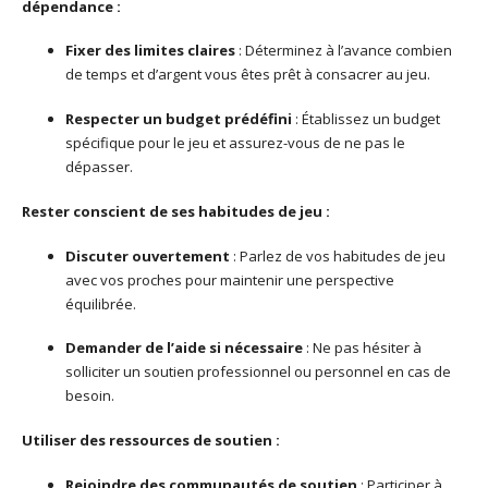
dépendance :
Fixer des limites claires
: Déterminez à l’avance combien
de temps et d’argent vous êtes prêt à consacrer au jeu.
Respecter un budget prédéfini
: Établissez un budget
spécifique pour le jeu et assurez-vous de ne pas le
dépasser.
Rester conscient de ses habitudes de jeu :
Discuter ouvertement
: Parlez de vos habitudes de jeu
avec vos proches pour maintenir une perspective
équilibrée.
Demander de l’aide si nécessaire
: Ne pas hésiter à
solliciter un soutien professionnel ou personnel en cas de
besoin.
Utiliser des ressources de soutien :
Rejoindre des communautés de soutien
: Participer à