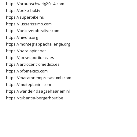
https://braunschweig2014.com
https://beko-bbl.tv
https://superbike.hu
https://lussarissimo.com
https://believetobealive.com
https://nivola.org
https://montegrappachallenge.org
https://hara-spirit.net
https://jocsesportiuscv.es
https://artrocentromedico.es
https://pfbmexico.com
https://maratonempresasumh.com
https://moiteplanini.com
https://wandel4daagsehaarlem.nl
https://tubantia-borgerhout.be