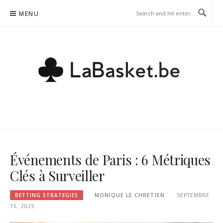
Skip
MENU
to
content
LABASKET.BE – BETTING
STRATEGIES
Événements de Paris : 6 Métriques
Clés à Surveiller
BETTING STRATEGIES
MONIQUE LE CHRETIEN
SEPTEMBRE
15, 2025