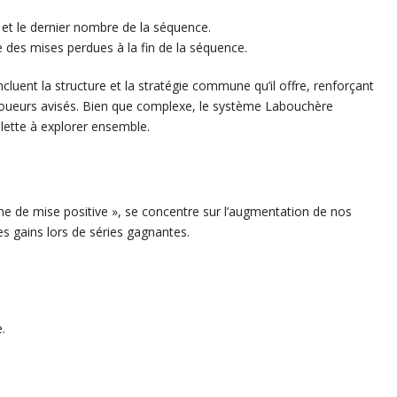
r et le dernier nombre de la séquence.
 des mises perdues à la fin de la séquence.
ncluent la structure et la stratégie commune qu’il offre, renforçant
joueurs avisés. Bien que complexe, le système Labouchère
lette à explorer ensemble.
me de mise positive », se concentre sur l’augmentation de nos
s gains lors de séries gagnantes.
.