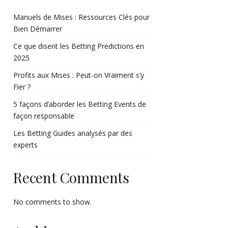
Manuels de Mises : Ressources Clés pour
Bien Démarrer
Ce que disent les Betting Predictions en
2025
Profits aux Mises : Peut-on Vraiment s’y
Fier ?
5 façons d’aborder les Betting Events de
façon responsable
Les Betting Guides analysés par des
experts
Recent Comments
No comments to show.