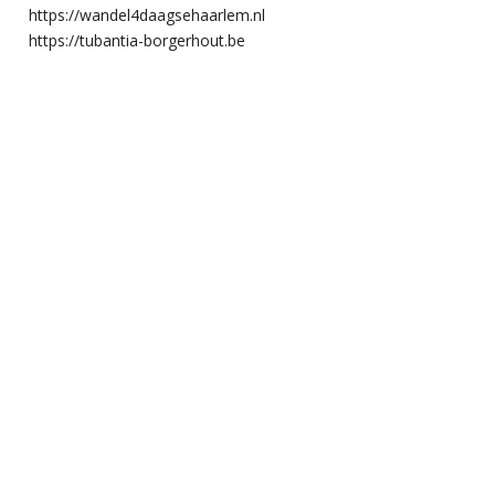
https://wandel4daagsehaarlem.nl
https://tubantia-borgerhout.be