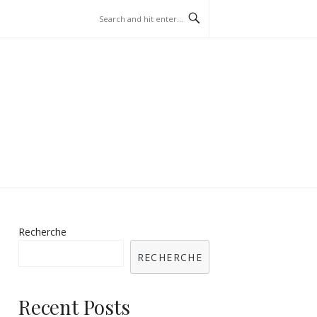
TEGIES
Recherche
RECHERCHE
Recent Posts