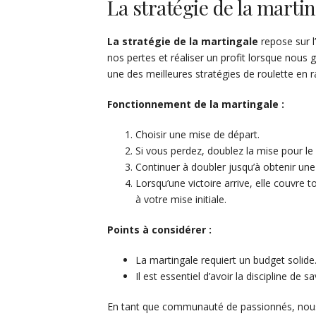
La stratégie de la marti
La stratégie de la martingale
repose sur l
nos pertes et réaliser un profit lorsque nou
une des meilleures stratégies de roulette en r
Fonctionnement de la martingale :
Choisir une mise de départ.
Si vous perdez, doublez la mise pour le
Continuer à doubler jusqu’à obtenir une 
Lorsqu’une victoire arrive, elle couvre 
à votre mise initiale.
Points à considérer :
La martingale requiert un budget solide
Il est essentiel d’avoir la discipline de s
En tant que communauté de passionnés, nous 