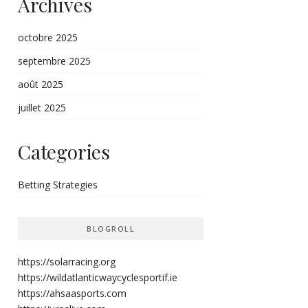
Archives
octobre 2025
septembre 2025
août 2025
juillet 2025
Categories
Betting Strategies
BLOGROLL
https://solarracing.org
https://wildatlanticwaycyclesportif.ie
https://ahsaasports.com