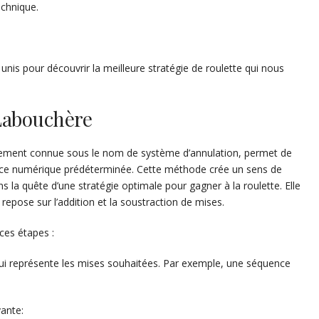
echnique.
nis pour découvrir la meilleure stratégie de roulette qui nous
Labouchère
lement connue sous le nom de système d’annulation, permet de
ence numérique prédéterminée. Cette méthode crée un sens de
 la quête d’une stratégie optimale pour gagner à la roulette. Elle
e repose sur l’addition et la soustraction de mises.
 ces étapes :
i représente les mises souhaitées. Par exemple, une séquence
ante: