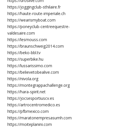
https://uroslive.com
https://joggingclub-sthilaire.fr
https://haute-route-imperiale.ch
https://wearismyboat.com
https://poneyclub-centreequestre-
valdesaire.com
https://lesmouss.com
https://braunschweig2014.com
https://beko-bbl.tv
https://superbike.hu
https://lussarissimo.com
https://believetobealive.com
https://nivola.org
https://montegrappachallenge.org
https://hara-spirit.net
https://jocsesportiuscv.es
https://artrocentromedico.es
https://pfbmexico.com
https://maratonempresasumh.com
https://moiteplanini.com