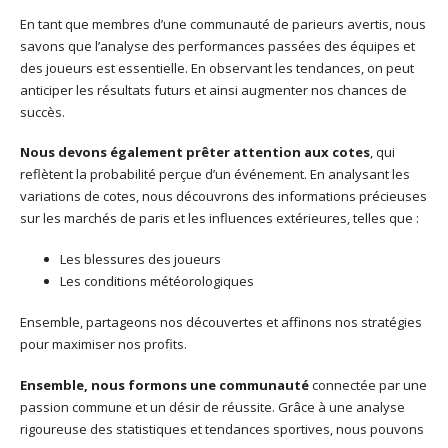
En tant que membres d’une communauté de parieurs avertis, nous
savons que l’analyse des performances passées des équipes et
des joueurs est essentielle. En observant les tendances, on peut
anticiper les résultats futurs et ainsi augmenter nos chances de
succès.
Nous devons également prêter attention aux cotes
, qui
reflètent la probabilité perçue d’un événement. En analysant les
variations de cotes, nous découvrons des informations précieuses
sur les marchés de paris et les influences extérieures, telles que :
Les blessures des joueurs
Les conditions météorologiques
Ensemble, partageons nos découvertes et affinons nos stratégies
pour maximiser nos profits.
Ensemble, nous formons une communauté
connectée par une
passion commune et un désir de réussite. Grâce à une analyse
rigoureuse des statistiques et tendances sportives, nous pouvons