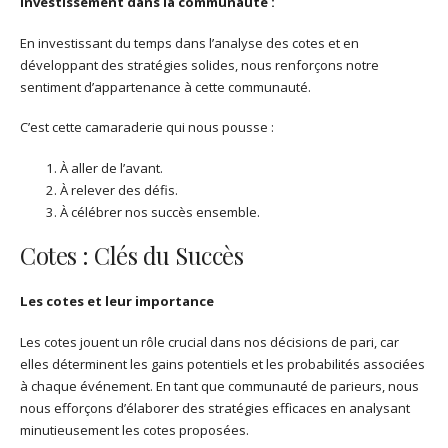
Investissement dans la communauté :
En investissant du temps dans l’analyse des cotes et en
développant des stratégies solides, nous renforçons notre
sentiment d’appartenance à cette communauté.
C’est cette camaraderie qui nous pousse :
À aller de l’avant.
À relever des défis.
À célébrer nos succès ensemble.
Cotes : Clés du Succès
Les cotes et leur importance
Les cotes jouent un rôle crucial dans nos décisions de pari, car
elles déterminent les gains potentiels et les probabilités associées
à chaque événement. En tant que communauté de parieurs, nous
nous efforçons d’élaborer des stratégies efficaces en analysant
minutieusement les cotes proposées.