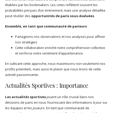
établies par les bookmakers. Les cotes reflètent souvent les
probabilités perçues d’un événement, mais une analyse détaillée
peut révéler des
opportunités de paris sous-évaluées
.
Ensemble, en tant que communauté de parieurs
:
Partageons nos observations et nos analyses pour affiner
nos stratégies.
Cette collaboration enrichit notre compréhension collective
et renforce notre sentiment d’appartenance.
En cultivant cette approche, nous maximisons non seulement nos
profits potentiels, mais aussi le plaisir que nous tirons de cette
activité passionnante.
Actualités Sportives : Importance
Les actualités sportives
jouent un rôle crucial dans nos
décisions de paris en nous fournissant des informations à jour sur
les équipes et les joueurs. En tant que communauté de