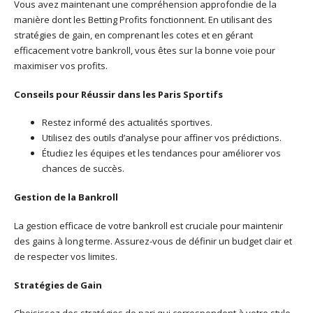
Vous avez maintenant une compréhension approfondie de la
manière dont les Betting Profits fonctionnent. En utilisant des
stratégies de gain, en comprenant les cotes et en gérant
efficacement votre bankroll, vous êtes sur la bonne voie pour
maximiser vos profits.
Conseils pour Réussir dans les Paris Sportifs
Restez informé des actualités sportives.
Utilisez des outils d’analyse pour affiner vos prédictions.
Étudiez les équipes et les tendances pour améliorer vos
chances de succès.
Gestion de la Bankroll
La gestion efficace de votre bankroll est cruciale pour maintenir
des gains à long terme. Assurez-vous de définir un budget clair et
de respecter vos limites.
Stratégies de Gain