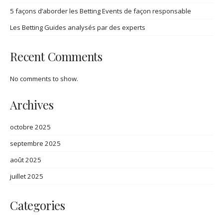
5 façons d’aborder les Betting Events de façon responsable
Les Betting Guides analysés par des experts
Recent Comments
No comments to show.
Archives
octobre 2025
septembre 2025
août 2025
juillet 2025
Categories