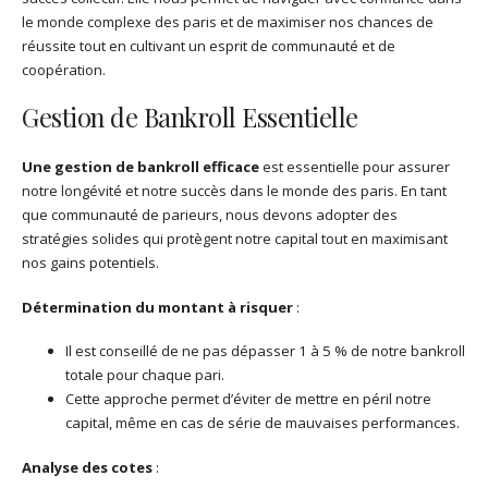
le monde complexe des paris et de maximiser nos chances de
réussite tout en cultivant un esprit de communauté et de
coopération.
Gestion de Bankroll Essentielle
Une gestion de bankroll efficace
est essentielle pour assurer
notre longévité et notre succès dans le monde des paris. En tant
que communauté de parieurs, nous devons adopter des
stratégies solides qui protègent notre capital tout en maximisant
nos gains potentiels.
Détermination du montant à risquer
:
Il est conseillé de ne pas dépasser 1 à 5 % de notre bankroll
totale pour chaque pari.
Cette approche permet d’éviter de mettre en péril notre
capital, même en cas de série de mauvaises performances.
Analyse des cotes
: