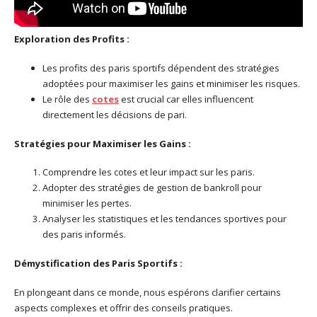
Exploration des Profits :
Les profits des paris sportifs dépendent des stratégies
adoptées pour maximiser les gains et minimiser les risques.
Le rôle des
cotes
est crucial car elles influencent
directement les décisions de pari.
Stratégies pour Maximiser les Gains :
Comprendre les cotes et leur impact sur les paris.
Adopter des stratégies de gestion de bankroll pour
minimiser les pertes.
Analyser les statistiques et les tendances sportives pour
des paris informés.
Démystification des Paris Sportifs :
En plongeant dans ce monde, nous espérons clarifier certains
aspects complexes et offrir des conseils pratiques.