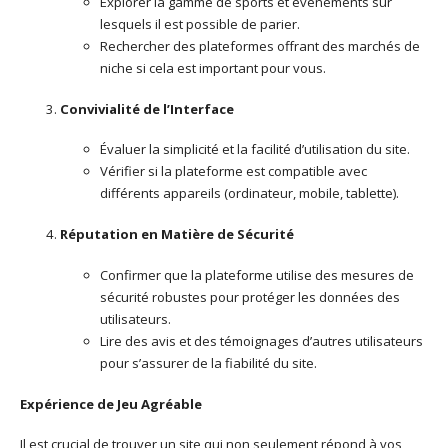
Explorer la gamme de sports et événements sur
lesquels il est possible de parier.
Rechercher des plateformes offrant des marchés de
niche si cela est important pour vous.
Convivialité de l’Interface
Évaluer la simplicité et la facilité d’utilisation du site.
Vérifier si la plateforme est compatible avec
différents appareils (ordinateur, mobile, tablette).
Réputation en Matière de Sécurité
Confirmer que la plateforme utilise des mesures de
sécurité robustes pour protéger les données des
utilisateurs.
Lire des avis et des témoignages d’autres utilisateurs
pour s’assurer de la fiabilité du site.
Expérience de Jeu Agréable
Il est crucial de trouver un site qui non seulement répond à vos