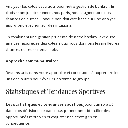
Analyser les cotes est crucial pour notre gestion de bankroll. En
choisissant judicieusement nos paris, nous augmentons nos
chances de succès. Chaque pari doit être basé sur une analyse
approfondie, et non sur des intuitions.
En combinant une gestion prudente de notre bankroll avec une
analyse rigoureuse des cotes, nous nous donnons les meilleures
chances de réussir ensemble.
Approche communautaire
:
Restons unis dans notre approche et continuons à apprendre les
uns des autres pour évoluer en tant que groupe.
Statistiques et Tendances Sportives
Les statistiques et tendances sportives
jouent un rôle clé
dans nos décisions de pari, nous permettant d’identifier des
opportunités rentables et d’ajuster nos stratégies en
conséquence.