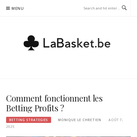
Skip
MENU
to
content
LABASKET.BE – BETTING
STRATEGIES
Comment fonctionnent les
Betting Profits ?
BETTING STRATEGIES
MONIQUE LE CHRETIEN
AOÛT 7,
2025